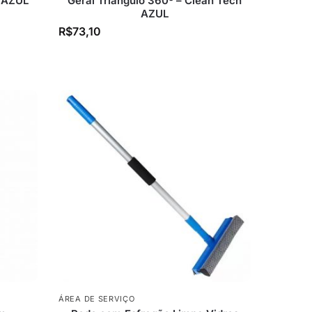
 AZUL
Geral Triângulo 360º – Clean Tech
AZUL
R$
73,10
ÁREA DE SERVIÇO