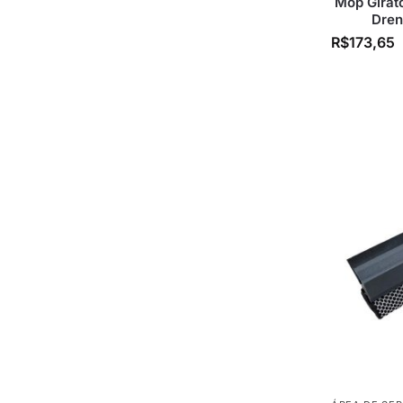
Mop Girat
Dren
R$
173,65