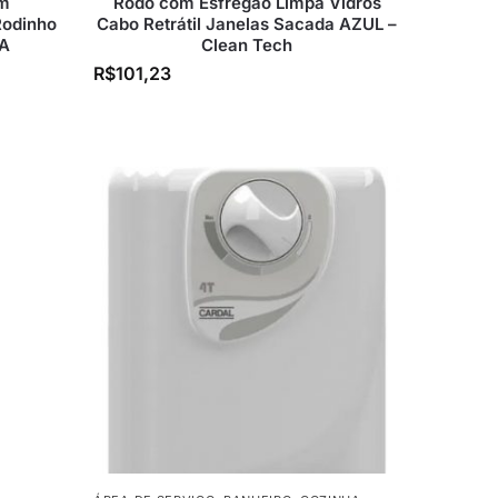
om
Rodo com Esfregão Limpa Vidros
Rodinho
Cabo Retrátil Janelas Sacada AZUL –
ZA
Clean Tech
R$
101,23