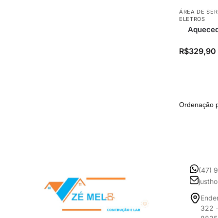
ÁREA DE SE
ELETROS
Aquecedo
R$
329,90
(47) 
justh
Ender
322 -