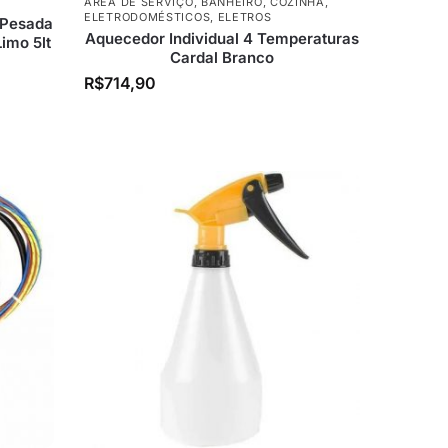
ÁREA DE SERVIÇO
,
BANHEIRO
,
COZINHA
,
ELETRODOMÉSTICOS
,
ELETROS
 Pesada
Aquecedor Individual 4 Temperaturas
imo 5lt
Cardal Branco
R$
714,90