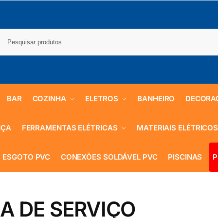
BAR
COZINHA
ELETROS
BANHEIRO
DECORA
NÇA
FERRAMENTAS ELÉTRICAS
MATERIAIS ELÉTRICO
 ESGOTO PVC
CONEXÕES SOLDÁVEL PVC
PISCINAS
P
A DE SERVIÇO