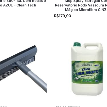
ório 360° 13L Com Rodas e
Mop Spray Esfregão C
o AZUL – Clean Tech
Reservatório Rodo Vassoura 
Mágico Microfibra CIN
R$
179,90