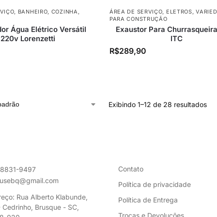
RVIÇO
,
BANHEIRO
,
COZINHA
,
ÁREA DE SERVIÇO
,
ELETROS
,
VARIE
PARA CONSTRUÇÃO
r Água Elétrico Versátil
Exaustor Para Churrasqueir
220v Lorenzetti
ITC
R$
289,90
Exibindo 1–12 de 28 resultados
Contato
98831-9497
ousebq@gmail.com
Política de privacidade
eço: Rua Alberto Klabunde,
Política de Entrega
 Cedrinho, Brusque - SC,
Trocas e Devoluções