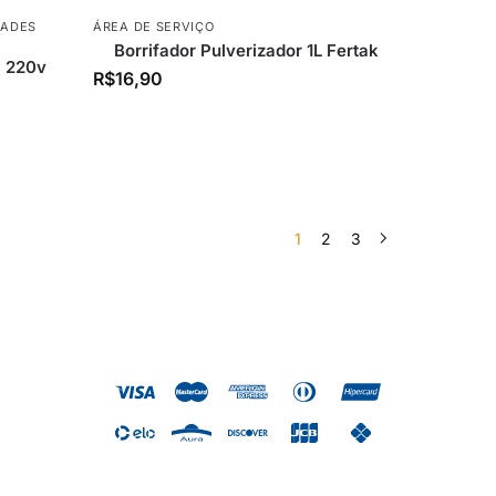
DADES
ÁREA DE SERVIÇO
Borrifador Pulverizador 1L Fertak
a 220v
R$
16,90
1
2
3