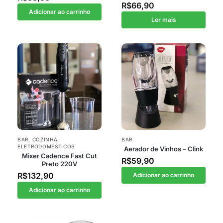
R$
66,90
Adicionar ao carrinho
Ler mais
BAR
,
COZINHA
,
BAR
ELETRODOMÉSTICOS
Aerador de Vinhos – Clink
Mixer Cadence Fast Cut
R$
59,90
Preto 220V
R$
132,90
Adicionar ao carrinho
Adicionar ao carrinho