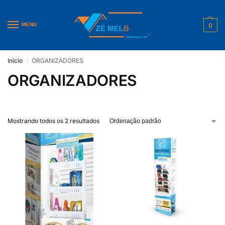
MENU
0
Início
ORGANIZADORES
/
ORGANIZADORES
Mostrando todos os 2 resultados