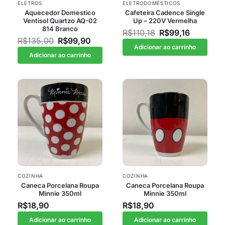
ELETROS
ELETRODOMÉSTICOS
Aquecedor Domestico
Cafeteira Cadence Single
Ventisol Quartzo AQ-02
Up – 220V Vermelha
814 Branco
R$
110,18
R$
99,16
R$
135,00
R$
99,90
Adicionar ao carrinho
Adicionar ao carrinho
COZINHA
COZINHA
Caneca Porcelana Roupa
Caneca Porcelana Roupa
Minnie 350ml
Minnie 350ml
R$
18,90
R$
18,90
Adicionar ao carrinho
Adicionar ao carrinho