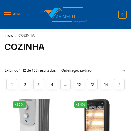
MENU
0
Início
COZINHA
/
COZINHA
Exibindo 1–12 de 158 resultados
1
2
3
4
…
12
13
14
-25%
-24%