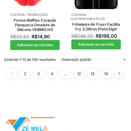
COZINHA
,
PROMOÇÕES
COZINHA
,
ELETRODOMÉSTICOS
Forma Waffles Coração
Fritadeira Air Fryer Facilita
Panqueca Omelete de
Fry 3,5litros Preta Elgin
Silicone VERMELHO
R$
248,00
R$
198,00
R$
32,60
R$
14,90
Adicionar ao carrinho
Adicionar ao carrinho
Exibindo 1–12 de 158 resultados
1
2
3
4
…
12
13
14