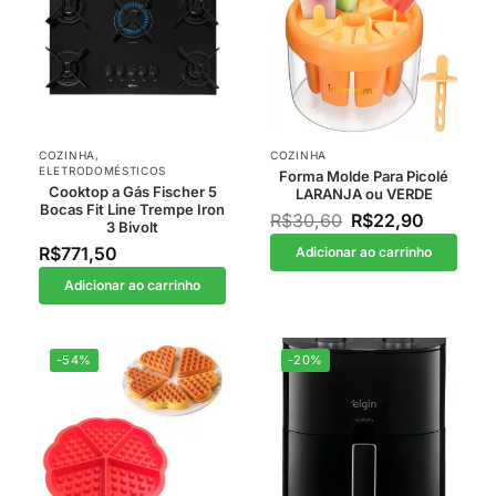
COZINHA
,
COZINHA
ELETRODOMÉSTICOS
Forma Molde Para Picolé
Cooktop a Gás Fischer 5
LARANJA ou VERDE
Bocas Fit Line Trempe Iron
R$
30,60
R$
22,90
3 Bivolt
R$
771,50
Adicionar ao carrinho
Adicionar ao carrinho
-54%
-20%