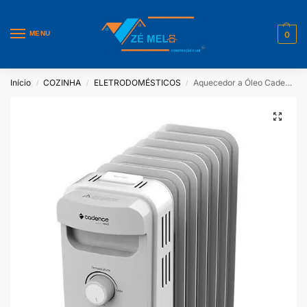
MENU
0
Início
COZINHA
ELETRODOMÉSTICOS
Aquecedor a Óleo Cadence Max Cinza AQC260
/
/
/