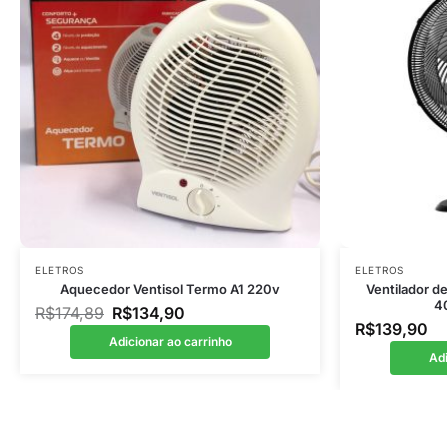
ELETROS
ELETROS
Aquecedor Ventisol Termo A1 220v
Ventilador d
4
R$
174,89
R$
134,90
R$
139,90
Adicionar ao carrinho
Adi