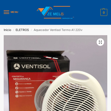
MENU
0
Início
ELETROS
Aquecedor Ventisol Termo A1 220v
/
/