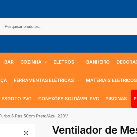
BAR
COZINHA
ELETROS
BANHEIRO
DECORA
NÇA
FERRAMENTAS ELÉTRICAS
MATERIAIS ELÉTRICO
 ESGOTO PVC
CONEXÕES SOLDÁVEL PVC
PISCINAS
P
 Turbo 6 Pás 50cm Preto/Azul 220V
Ventilador de Me