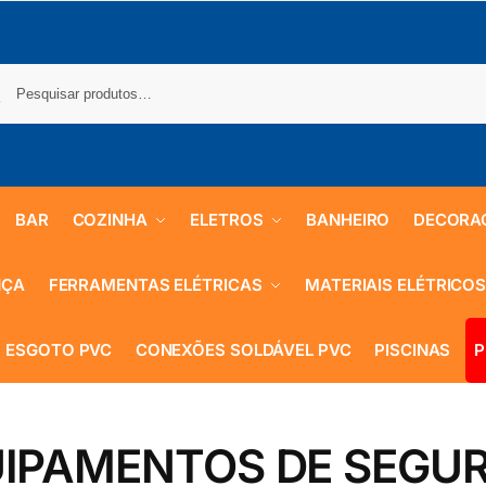
BAR
COZINHA
ELETROS
BANHEIRO
DECORA
NÇA
FERRAMENTAS ELÉTRICAS
MATERIAIS ELÉTRICO
 ESGOTO PVC
CONEXÕES SOLDÁVEL PVC
PISCINAS
P
IPAMENTOS DE SEGU