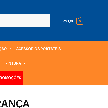
Pesquisar
R$
0,00
0
ÇÃO
ACESSÓRIOS PORTÁTEIS
S
PINTURA
ROMOÇÕES
RANÇA