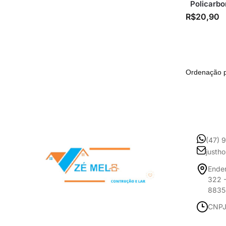
Policarbo
R$
20,90
(47) 
justh
Ender
322 -
8835
CNPJ