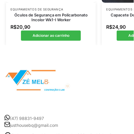
EQUIPAMENTOS DE SEGURANÇA
EQUIPAMENTOS 
Óculos de Segurança em Policarbonato
Capacete De 
Incolor Wk1-I Worker
R$
20,90
R$
24,90
Adicionar ao carrinho
Adi
(47) 98831-9497
justhousebq@gmail.com