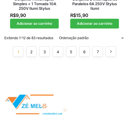
Simples + 1 Tomada 10A
Paralelos 6A 250V Stylus
250V Ilumi Stylus
Ilumi
R$
9,90
R$
15,90
Adicionar ao carrinho
Adicionar ao carrinho
Exibindo 1–12 de 83 resultados
1
2
3
4
5
6
7