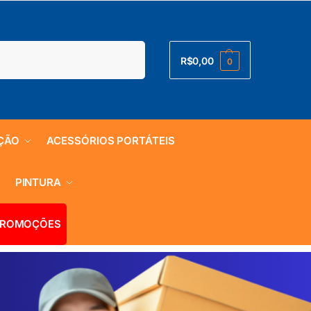
Pesquisar
R$
0,00
0
ÇÃO
ACESSÓRIOS PORTÁTEIS
S
PINTURA
ROMOÇÕES