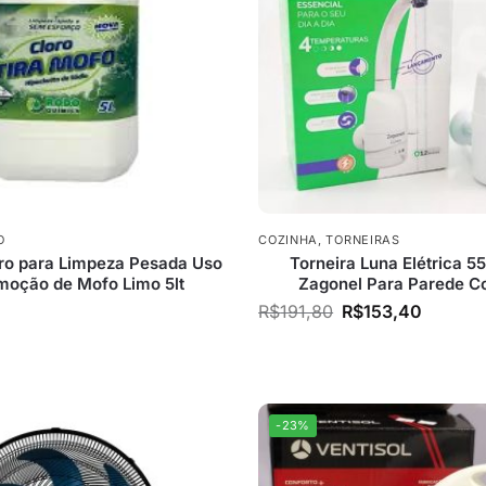
O
COZINHA
,
TORNEIRAS
oro para Limpeza Pesada Uso
Torneira Luna Elétrica 
moção de Mofo Limo 5lt
Zagonel Para Parede C
R$
191,80
R$
153,40
-23%