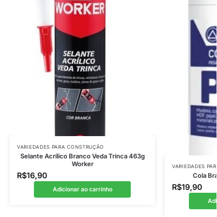
VARIEDADES PARA CONSTRUÇÃO
Selante Acrílico Branco Veda Trinca 463g
Worker
VARIEDADES PA
R$
16,90
Cola Br
R$
19,90
Adicionar ao carrinho
Adi