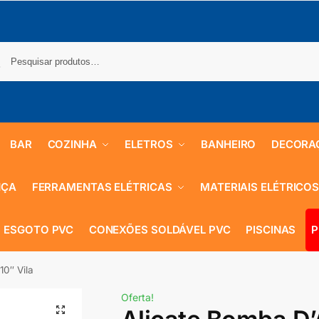
BAR
COZINHA
ELETROS
BANHEIRO
DECORA
NÇA
FERRAMENTAS ELÉTRICAS
MATERIAIS ELÉTRICO
 ESGOTO PVC
CONEXÕES SOLDÁVEL PVC
PISCINAS
P
10″ Vila
Oferta!