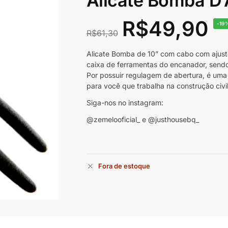
Alicate Bomba D’
R$
49,90
-19
R$
61,30
Alicate Bomba de 10” com cabo com ajuste
caixa de ferramentas do encanador, send
Por possuir regulagem de abertura, é uma 
para você que trabalha na construção civ
Siga-nos no instagram:
@zemelooficial_ e @justhousebq_
Fora de estoque