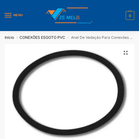
MENU
0
Início
CONEXÕES ESGOTO PVC
Anel De Vedação Para Conexões De Esgoto Plastubos 200mm Pacote Com 10 Unidades
/
/