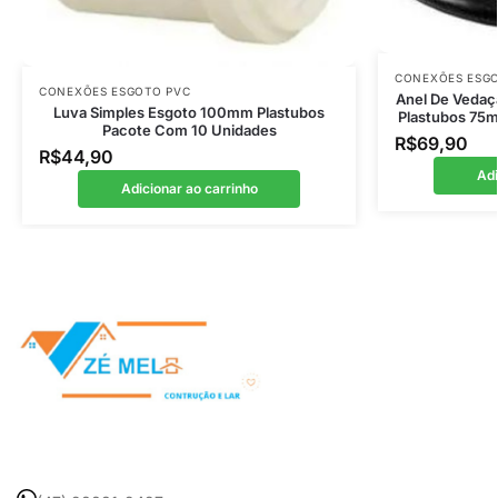
CONEXÕES ESG
CONEXÕES ESGOTO PVC
Anel De Vedaç
Luva Simples Esgoto 100mm Plastubos
Plastubos 75
Pacote Com 10 Unidades
R$
69,90
R$
44,90
Adi
Adicionar ao carrinho