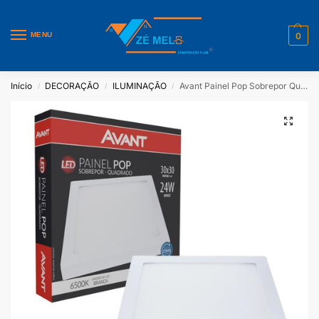
MENU
0
Início
DECORAÇÃO
ILUMINAÇÃO
Avant Painel Pop Sobrepor Quadrado 30x30cm 24W 6500k
/
/
/