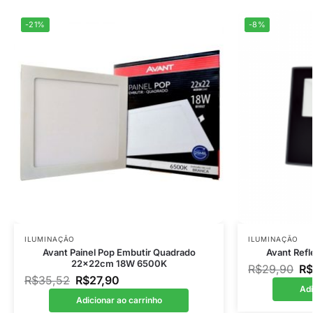
-21%
-8%
ILUMINAÇÃO
ILUMINAÇÃO
Avant Painel Pop Embutir Quadrado
Avant Refl
22x22cm 18W 6500K
R$
29,90
R$
R$
35,52
R$
27,90
Adi
Adicionar ao carrinho