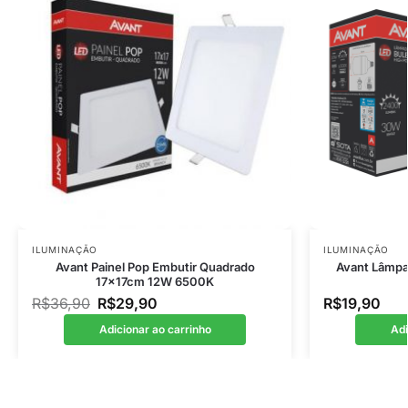
ILUMINAÇÃO
ILUMINAÇÃO
Avant Painel Pop Embutir Quadrado
Avant Lâmpa
17x17cm 12W 6500K
R$
36,90
R$
29,90
R$
19,90
Adicionar ao carrinho
Adi