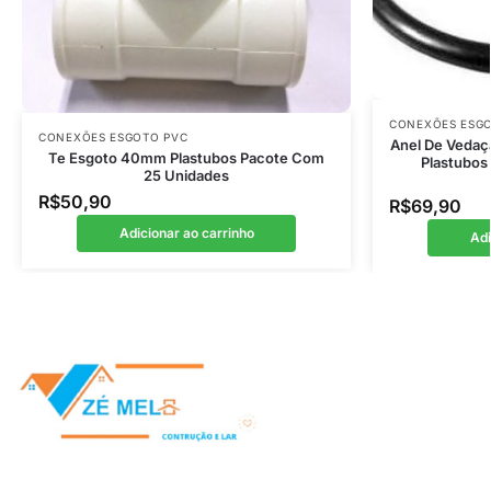
CONEXÕES ESG
CONEXÕES ESGOTO PVC
Anel De Vedaç
Te Esgoto 40mm Plastubos Pacote Com
Plastubo
25 Unidades
R$
50,90
R$
69,90
Adicionar ao carrinho
Adi