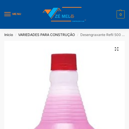
MENU
0
Início
VARIEDADES PARA CONSTRUÇÃO
Desengraxante Refil 500 ML Multiuso H-7
/
/