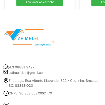
Adicionar ao carrinho
Adi
(47) 98831-9497
justhousebq@gmail.com
Endereço: Rua Alberto Klabunde, 322 - Cedrinho, Brusque -
SC, 88358-020
CNPJ: 36.353.602/0001-70