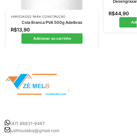
Desengraxan
R$
44,90
VARIEDADES PARA CONSTRUÇÃO
Cola Branca PVA 500g Adelbras
Adi
R$
13,90
Adicionar ao carrinho
(47) 98831-9497
justhousebq@gmail.com