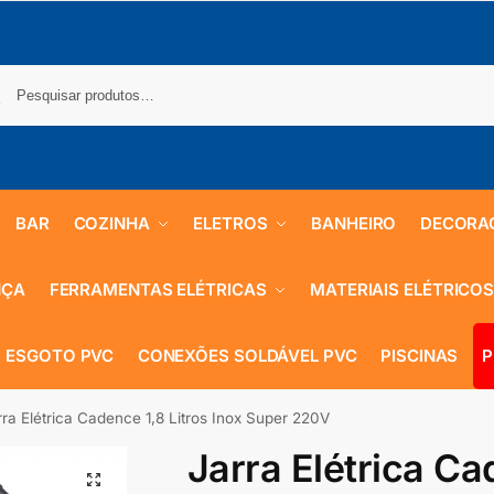
BAR
COZINHA
ELETROS
BANHEIRO
DECORA
NÇA
FERRAMENTAS ELÉTRICAS
MATERIAIS ELÉTRICO
 ESGOTO PVC
CONEXÕES SOLDÁVEL PVC
PISCINAS
P
rra Elétrica Cadence 1,8 Litros Inox Super 220V
Jarra Elétrica Ca