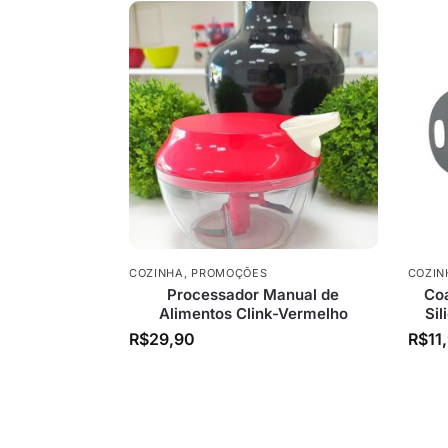
COZINHA
,
PROMOÇÕES
COZIN
Processador Manual de
Coa
Alimentos Clink-Vermelho
Si
R$
29,90
R$
11