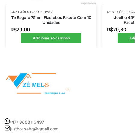
CONEXÕES ESGOTO PVC
CONEXÕES ESG
Te Esgoto 75mm Plastubos Pacote Com 10
Joelho 45º
Unidades
Pacot
R$
79,90
R$
79,80
Adicionar ao carrinho
Adi
(47) 98831-9497
justhousebq@gmail.com