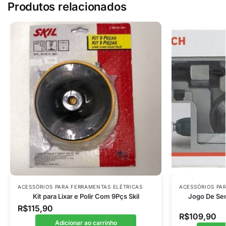
Produtos relacionados
ACESSÓRIOS PARA FERRAMENTAS ELÉTRICAS
ACESSÓRIOS PA
Kit para Lixar e Polir Com 9Pçs Skil
Jogo De Ser
R$
115,90
R$
109,90
Adicionar ao carrinho