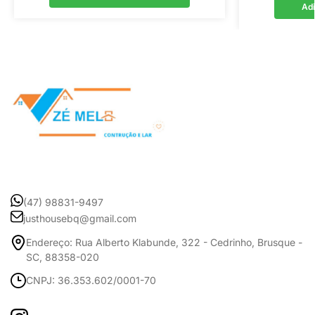
Adi
(47) 98831-9497
justhousebq@gmail.com
Endereço: Rua Alberto Klabunde, 322 - Cedrinho, Brusque -
SC, 88358-020
CNPJ: 36.353.602/0001-70