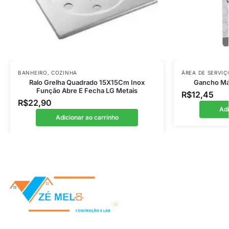
BANHEIRO
,
COZINHA
ÁREA DE SERVIÇ
Ralo Grelha Quadrado 15X15Cm Inox
Gancho Mág
Função Abre E Fecha LG Metais
R$
12,45
R$
22,90
Adi
Adicionar ao carrinho