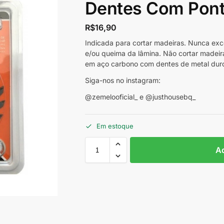
Dentes Com Pont
R$
16,90
Indicada para cortar madeiras. Nunca exc
e/ou queima da lâmina. Não cortar madei
em aço carbono com dentes de metal duro/
Siga-nos no instagram:
@zemelooficial_ e @justhousebq_
Em estoque
Ad