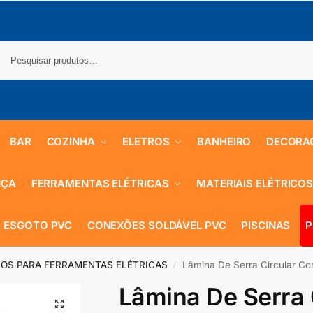
BAR
COZINHA
ELETROS
BANHEIRO
DECORA
NÇA
FERRAMENTAS ELÉTRICAS
MATERIAIS ELÉTRICO
 ESGOTO PVC
CONEXÕES SOLDÁVEL PVC
PISCINAS
P
OS PARA FERRAMENTAS ELÉTRICAS
Lâmina De Serra Circular C
/
Lâmina De Serra 