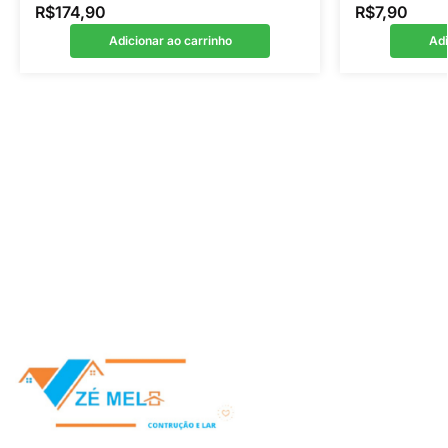
R$
174,90
R$
7,90
Adicionar ao carrinho
Adi