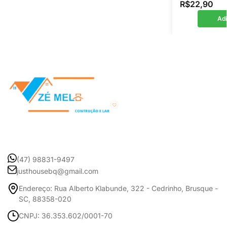
R$
22,90
Adi
(47) 98831-9497
justhousebq@gmail.com
Endereço: Rua Alberto Klabunde, 322 - Cedrinho, Brusque -
SC, 88358-020
CNPJ: 36.353.602/0001-70