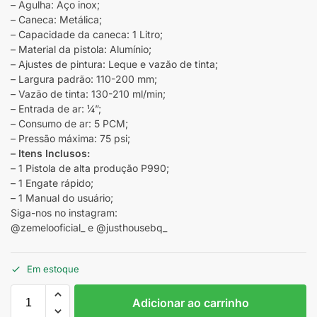
– Agulha: Aço inox;
– Caneca: Metálica;
– Capacidade da caneca: 1 Litro;
– Material da pistola: Alumínio;
– Ajustes de pintura: Leque e vazão de tinta;
– Largura padrão: 110-200 mm;
– Vazão de tinta: 130-210 ml/min;
– Entrada de ar: ¼”;
– Consumo de ar: 5 PCM;
– Pressão máxima: 75 psi;
– Itens Inclusos:
– 1 Pistola de alta produção P990;
– 1 Engate rápido;
– 1 Manual do usuário;
Siga-nos no instagram:
@zemelooficial_ e @justhousebq_
Em estoque
Adicionar ao carrinho