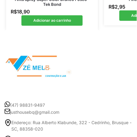
Tek Bond
R$
2,95
R$
18,90
Adi
Adicionar ao carrinho
(47) 98831-9497
justhousebq@gmail.com
Endereço: Rua Alberto Klabunde, 322 - Cedrinho, Brusque -
SC, 88358-020