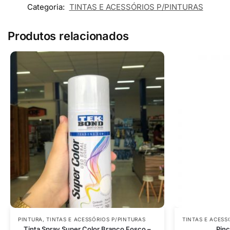
Categoria:
TINTAS E ACESSÓRIOS P/PINTURAS
Produtos relacionados
PINTURA
,
TINTAS E ACESSÓRIOS P/PINTURAS
TINTAS E ACESS
Tinta Spray Super Color Branco Fosco –
Pinc