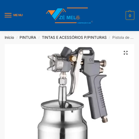
MENU
0
Início
PINTURA
TINTAS E ACESSÓRIOS P/PINTURAS
Pistola de Pintura Alta Produção Bico 1,5mm 1 Litro – Intech Machine P990
/
/
/