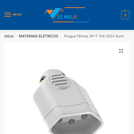
MENU
0
Início
MATERIAIS ELÉTRICOS
Plugue Fêmea 2P+T 10A 250V Ilumi
/
/