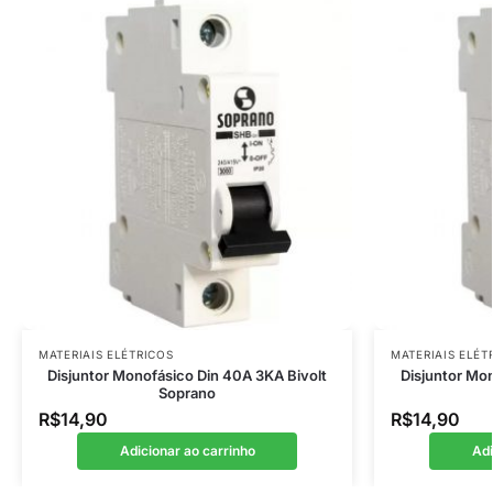
MATERIAIS ELÉTRICOS
MATERIAIS ELÉT
Disjuntor Monofásico Din 40A 3KA Bivolt
Disjuntor Mon
Soprano
R$
14,90
R$
14,90
Adicionar ao carrinho
Adi