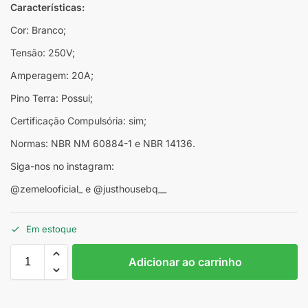
Características:
Cor: Branco;
Tensão: 250V;
Amperagem: 20A;
Pino Terra: Possui;
Certificação Compulsória: sim;
Normas: NBR NM 60884-1 e NBR 14136.
Siga-nos no instagram:
@zemelooficial_ e @justhousebq__
Em estoque
Adicionar ao carrinho