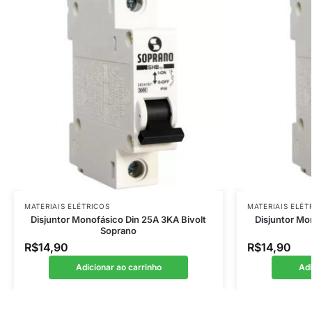
MATERIAIS ELÉTRICOS
MATERIAIS ELÉT
Disjuntor Monofásico Din 25A 3KA Bivolt
Disjuntor Mo
Soprano
R$
14,90
R$
14,90
Adicionar ao carrinho
Adi