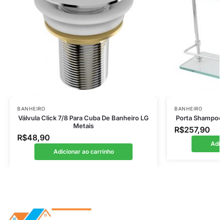
BANHEIRO
BANHEIRO
Válvula Click 7/8 Para Cuba De Banheiro LG
Porta Shampoo
Metais
R$
257,90
R$
48,90
Adi
Adicionar ao carrinho