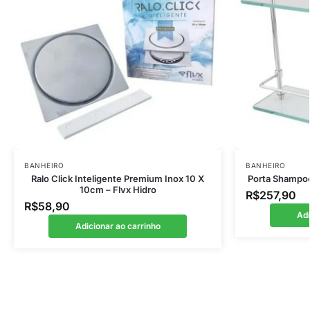
BANHEIRO
BANHEIRO
Ralo Click Inteligente Premium Inox 10 X
Porta Shampoo
10cm – Flvx Hidro
R$
257,90
R$
58,90
Adi
Adicionar ao carrinho