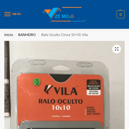
MENU
0
Início
BANHEIRO
Ralo Oculto Cinza 10×10 Vila
/
/