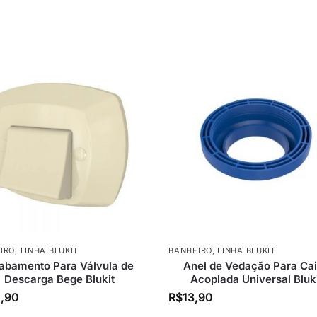
IRO
,
LINHA BLUKIT
BANHEIRO
,
LINHA BLUKIT
abamento Para Válvula de
Anel de Vedação Para Ca
Descarga Bege Blukit
Acoplada Universal Bluk
,90
R$
13,90