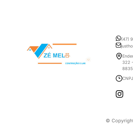
(47) 
justh
Ender
322 -
8835
CNPJ
© Copyrigh