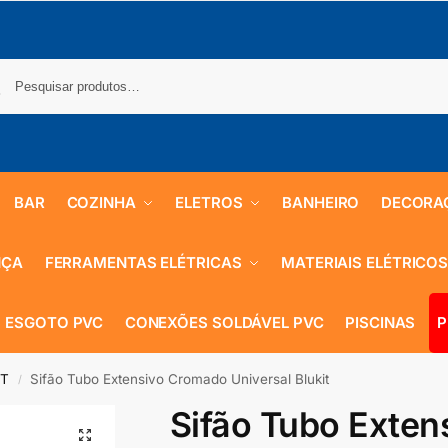
BAR
COZINHA
ELETROS
BANHEIRO
DECORA
NÇA
FERRAMENTAS ELÉTRICAS
MATERIAIS ELÉTRICO
 ESGOTO PVC
CONEXÕES SOLDÁVEL PVC
PISCINAS
P
IT
Sifão Tubo Extensivo Cromado Universal Blukit
/
Sifão Tubo Exte