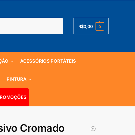
Pesquisar
R$
0,00
0
ÇÃO
ACESSÓRIOS PORTÁTEIS
S
PINTURA
ROMOÇÕES
nsivo Cromado