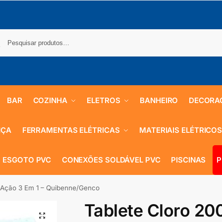
BAR
COZINHA
ELETROS
BANHEIRO
DECORA
NÇA
FERRAMENTAS ELÉTRICAS
MATERIAIS ELÉTRICO
 ESGOTO PVC
CONEXÕES SOLDÁVEL PVC
PISCINAS
P
a Ação 3 Em 1 – Quibenne/Genco
Tablete Cloro 20