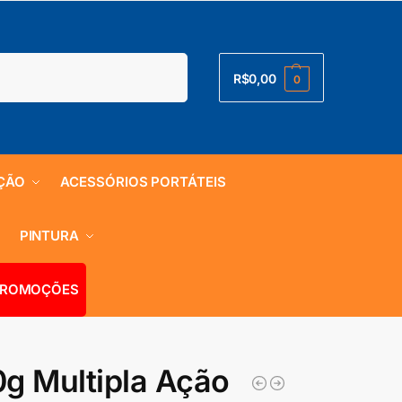
Pesquisar
R$
0,00
0
ÇÃO
ACESSÓRIOS PORTÁTEIS
S
PINTURA
ROMOÇÕES
0g Multipla Ação