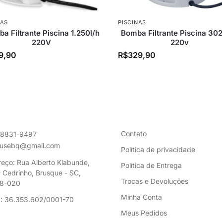
NAS
PISCINAS
a Filtrante Piscina 1.250l/h
Bomba Filtrante Piscina 30
220V
220v
9,90
R$
329,90
Contato
98831-9497
ousebq@gmail.com
Política de privacidade
eço: Rua Alberto Klabunde,
Política de Entrega
 Cedrinho, Brusque - SC,
Trocas e Devoluções
8-020
Minha Conta
: 36.353.602/0001-70
Meus Pedidos