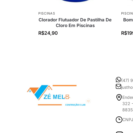
PISCINAS
PISCI
Clorador Flutuador De Pastilha De
Bomb
Cloro Em Piscinas
R$
24,90
R$
19
(47) 
justh
Ender
322 -
8835
CNPJ