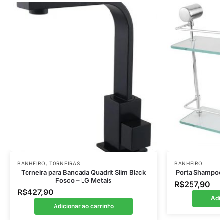
BANHEIRO
,
TORNEIRAS
BANHEIRO
Torneira para Bancada Quadrit Slim Black
Porta Shampoo
Fosco – LG Metais
R$
257,90
R$
427,90
Adi
Adicionar ao carrinho