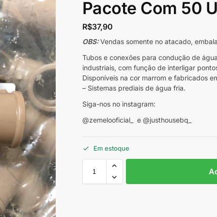
Pacote Com 50 U
R$
37,90
OBS:
Vendas somente no atacado, embal
Tubos e conexões para condução de água f
industriais, com função de interligar pont
Disponíveis na cor marrom e fabricados
– Sistemas prediais de água fria.
Siga-nos no instagram:
@zemelooficial_ e @justhousebq_
Em estoque
Ad