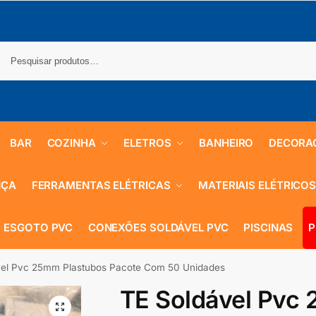
BAR
COZINHA
ELETROS
BANHEIRO
DECORA
NÇA
FERRAMENTAS ELÉTRICAS
MATERIAIS ELÉTRICO
 ESGOTO PVC
CONEXÕES SOLDÁVEL PVC
PISCINAS
P
vel Pvc 25mm Plastubos Pacote Com 50 Unidades
TE Soldável Pvc