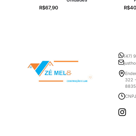
R$
67,90
R$
40
(47) 
justh
Ender
322 -
8835
CNPJ