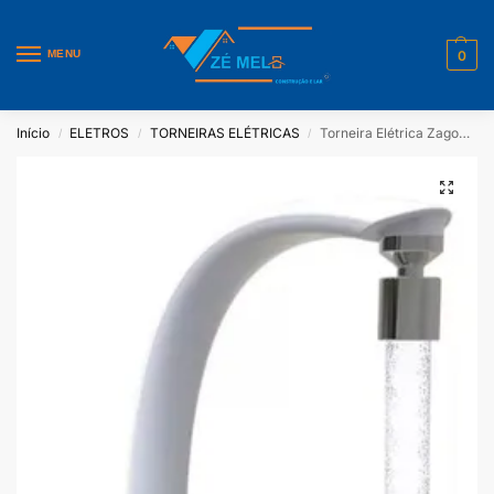
MENU
0
Início
ELETROS
TORNEIRAS ELÉTRICAS
Torneira Elétrica Zagonel Prima – Branca touch 127V
/
/
/