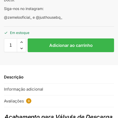
Siga-nos no instagram:
@zemelooficial_ e @justhousebq_
Em estoque
Adicionar ao carrinho
Descrição
Informação adicional
Avaliações
0
Acabamento para Válvula de Descarga