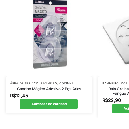
ÁREA DE SERVIÇO
,
BANHEIRO
,
COZINHA
BANHEIRO
,
COZ
Gancho Mágico Adesivo 2 Pçs Atlas
Ralo Grelh
Função A
R$
12,45
R$
22,90
Adicionar ao carrinho
Adi