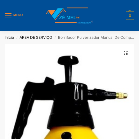
MENU
0
Início
ÁREA DE SERVIÇO
Borrifador Pulverizador Manual De Compressão 1,5L Fertak
/
/