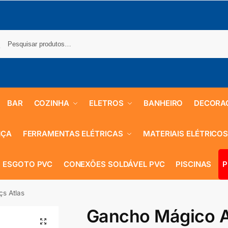
BAR
COZINHA
ELETROS
BANHEIRO
DECORA
NÇA
FERRAMENTAS ELÉTRICAS
MATERIAIS ELÉTRICO
 ESGOTO PVC
CONEXÕES SOLDÁVEL PVC
PISCINAS
P
s Atlas
Gancho Mágico A