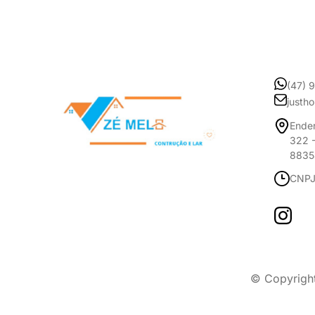
(47) 
justh
Ender
322 -
8835
CNPJ
© Copyrigh