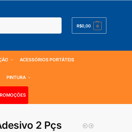
Pesquisar
R$
0,00
0
ÇÃO
ACESSÓRIOS PORTÁTEIS
S
PINTURA
ROMOÇÕES
desivo 2 Pçs