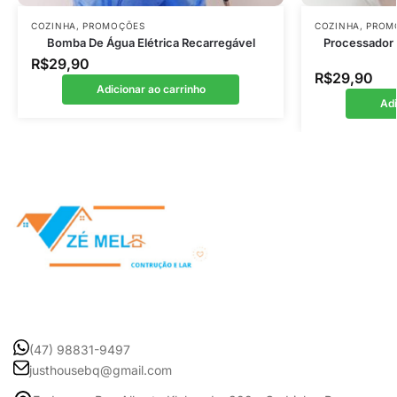
COZINHA
,
PROMOÇÕES
COZINHA
,
PROM
Bomba De Água Elétrica Recarregável
Processador 
R$
29,90
R$
29,90
Adicionar ao carrinho
Adi
(47) 98831-9497
justhousebq@gmail.com