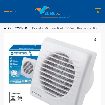
MENU
0
Início
COZINHA
Exaustor Microventilador 100mm Residencial Branco 10W Ventisol 220V
/
/