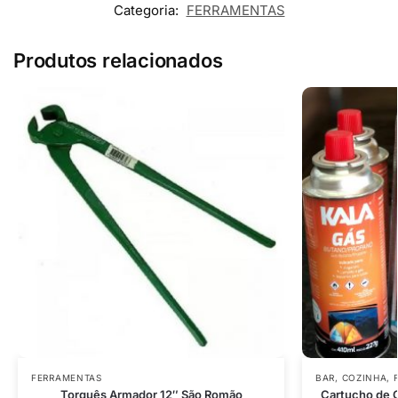
Categoria:
FERRAMENTAS
Produtos relacionados
FERRAMENTAS
BAR
,
COZINHA
,
Torquês Armador 12″ São Romão
Cartucho de G