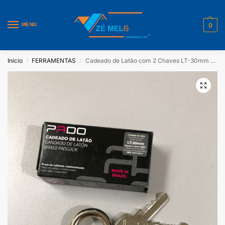
MENU
0
Início
FERRAMENTAS
Cadeado de Latão com 2 Chaves LT-30mm Pado
/
/