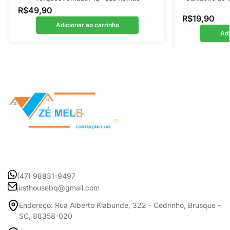
R$
49,90
R$
19,90
Adicionar ao carrinho
Adi
(47) 98831-9497
justhousebq@gmail.com
Endereço: Rua Alberto Klabunde, 322 - Cedrinho, Brusque -
SC, 88358-020