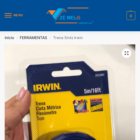
MENU
0
Início
FERRAMENTAS
Trena 5mts Irwin
/
/