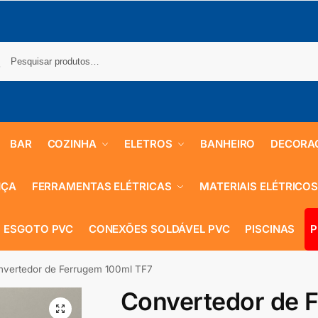
BAR
COZINHA
ELETROS
BANHEIRO
DECORA
NÇA
FERRAMENTAS ELÉTRICAS
MATERIAIS ELÉTRICO
 ESGOTO PVC
CONEXÕES SOLDÁVEL PVC
PISCINAS
P
nvertedor de Ferrugem 100ml TF7
Convertedor de 