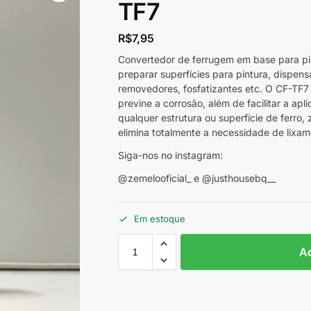
TF7
R$
7,95
Convertedor de ferrugem em base para pint
preparar superfícies para pintura, dispen
removedores, fosfatizantes etc. O CF-TF7 
previne a corrosão, além de facilitar a apl
qualquer estrutura ou superfície de ferro,
elimina totalmente a necessidade de lixam
Siga-nos no instagram:
@zemelooficial_ e @justhousebq__
Em estoque
Ad