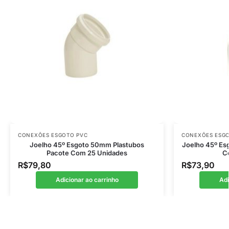
CONEXÕES ESGOTO PVC
CONEXÕES ESG
Joelho 45º Esgoto 50mm Plastubos
Joelho 45º Es
Pacote Com 25 Unidades
C
R$
79,80
R$
73,90
Adicionar ao carrinho
Adi