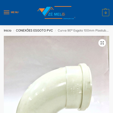
MENU
0
Início
CONEXÕES ESGOTO PVC
Curva 90º Esgoto 100mm Plastubos Pacote Com 10 Unidades
/
/