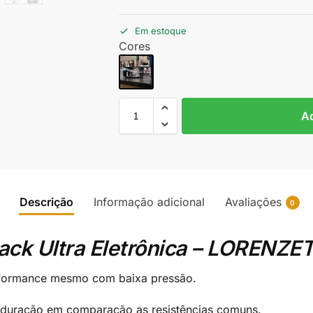
Em estoque
Cores
Ad
Descrição
Informação adicional
Avaliações
0
ck Ultra Eletrônica – LORENZE
rformance mesmo com baixa pressão.
 duração em comparação as resistências comuns.