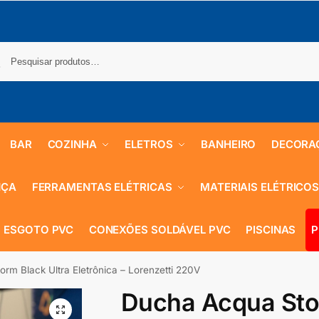
BAR
COZINHA
ELETROS
BANHEIRO
DECORA
NÇA
FERRAMENTAS ELÉTRICAS
MATERIAIS ELÉTRICO
 ESGOTO PVC
CONEXÕES SOLDÁVEL PVC
PISCINAS
P
rm Black Ultra Eletrônica – Lorenzetti 220V
Ducha Acqua Sto