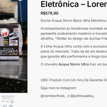
Eletrônica – Lore
R$
579,90
Ducha Acqua Storm Black Ultra Eletrôni
Acompanhando as tendências mundiais de a
apresenta acabamento moderno e inovado
ultrafino, “Similar ao design de duchas Fria
A Linha Acqua Ultra conta com a exclusiva 
plana do mercado. Trata-se de um desenv
que garante alta performance e longa dur
O chuveiro
Acqua Storm Ultra
traz um ban
OBS: Produto Com Um Ano De Garantia Dir
Siga-nos no instagram:
@zemelooficial_ e @justhousebq_