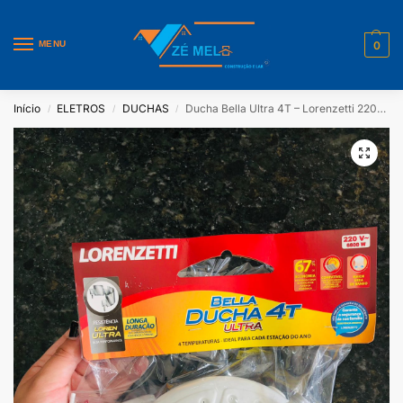
MENU
0
Início
ELETROS
DUCHAS
Ducha Bella Ultra 4T – Lorenzetti 220v 6800w
/
/
/