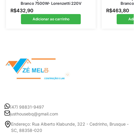
Branco 7500W- Lorenzetti 220V
Branco
R$
432,90
R$
463,80
Adicionar ao carrinho
Adi
(47) 98831-9497
justhousebq@gmail.com
Endereço: Rua Alberto Klabunde, 322 - Cedrinho, Brusque -
SC, 88358-020