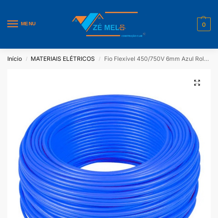
MENU
0
Início
MATERIAIS ELÉTRICOS
Fio Flexível 450/750V 6mm Azul Rolo Com 100 Mt Corfio/Sil
/
/