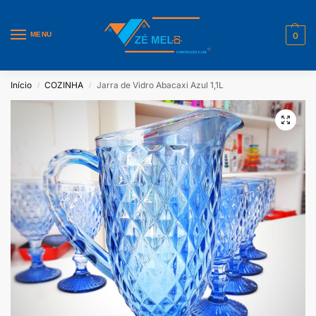
MENU
0
Início
COZINHA
Jarra de Vidro Abacaxi Azul 1,1L
/
/