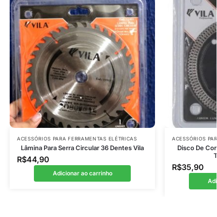
ACESSÓRIOS PARA FERRAMENTAS ELÉTRICAS
ACESSÓRIOS PA
Lâmina Para Serra Circular 36 Dentes Vila
Disco De Cor
T
R$
44,90
R$
35,90
Adicionar ao carrinho
Adi