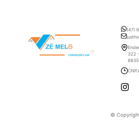
(47) 
justh
Ender
322 -
8835
CNPJ
© Copyrigh