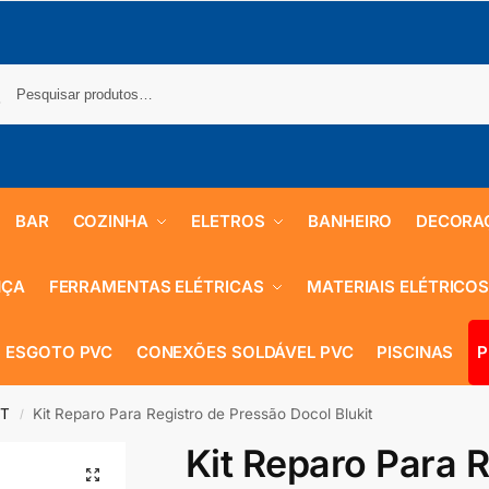
BAR
COZINHA
ELETROS
BANHEIRO
DECORA
NÇA
FERRAMENTAS ELÉTRICAS
MATERIAIS ELÉTRICO
 ESGOTO PVC
CONEXÕES SOLDÁVEL PVC
PISCINAS
P
IT
Kit Reparo Para Registro de Pressão Docol Blukit
/
Kit Reparo Para R